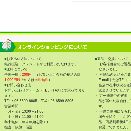
■
お支払い方法について
■
返品・交換について
銀行振込・クレジットがご利用いただけます。
・ お客様都合のご返
■
送料について
ださいませ。
全国一律：
200円
（お買い上げ金額の税込合計
・ 不良品の返品をご
1,000円以上
の方は
送料無料
）
E-mailまたはTE
■
お問い合わせ先
当店の在庫状況を確
お問い合わせフォーム
・TEL・FAX にて承っており
返金させていただき
ます。
・ 万一発送中の破損
TEL：06-6599-8805 FAX：06-6599-8805
品が届いた場合は、
営業時間：
す。
（月～金）13:00～21:00
・ 一度ご使用になら
（土・日）11:00～21:00
場合を除く）、お客
年中無休（年末年始を除く）
品、商品到着後4日
担当：伊加 倫浩
お受けできません。