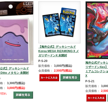
【海外公式】デッキシールド
Korea MEGA RIZAMONG X メ
ガリザードンX 未開封
P-S-20
海外公式デッキ
販売価格：
3,000円(税込)
リザードンXex
公式】デッキシールド
会員価格：
2,500円(税込)
ミアムコレクション 
a Ditto メタモン 未開封
X
5
P-S-21
格：
3,300円(税込)
販売価格：
3,0
格：
3,000円(税込)
会員価格：
2,5
庫切れ