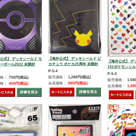
【海外公式】 デッキシールド ピ
公式】 デッキシールド モ
【海外公式】 デ
カチュウ ポケカ25周年 未開封
ーボール2022 未開封
151ポケモンシ
P-S-4
P-S-5
販売価格：
1,280円(税込)
格：
750円(税込)
販売価格：
1,5
会員価格：
980円(税込)
格：
450円(税込)
会員価格：
1,2