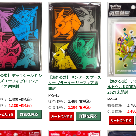
公式】 デッキシールド シ
【海外公式】 サンダース ブース
ズ エーフィ グレイシア
【海外公式】 デ
ター ブラッキー リーフィア 未
ィア 未開封
ルセウス KOREA
開封
2024 未開封
4
P-S-13
P-S-9
格：
1,480円(税込)
販売価格：
1,480円(税込)
販売価格：
2,7
格：
1,180円(税込)
会員価格：
1,180円(税込)
会員価格：
2,4