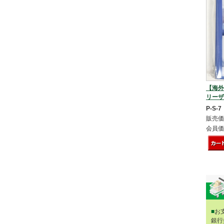
【海外
リーザー
P-S-7
販売価
会員価
■
お
銀行