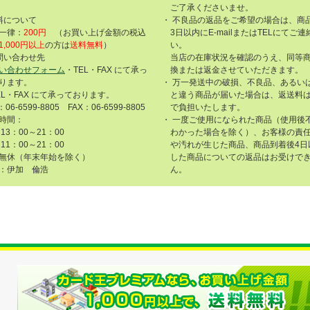
ご了承くださいませ。
料について
・ 不良品の返品をご希望の場合は、商
一律：
200円
（お買い上げ金額の税込
3日以内にE-mailまたはTELにてご
1,000円以上
の方は
送料無料
）
い。
問い合わせ先
当店の在庫状況を確認のうえ、同等
い合わせフォーム
・TEL・FAX にて承っ
換または返金させていただきます。
ります。
・ 万一発送中の破損、不良品、あるい
EL・FAX にて承っております。
と違う商品が届いた場合は、返送料
：06-6599-8805 FAX：06-6599-8805
で負担いたします。
時間：
・ 一度ご使用になられた商品（使用後
13：00～21：00
わかった場合を除く）、お客様の責
11：00～21：00
や汚れが生じた商品、商品到着後4日
無休（年末年始を除く）
した商品についての返品はお受けで
：伊加 倫浩
ん。