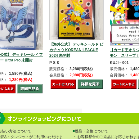
【海外公式】 デッキシールド ピ
【カード王オリ
カチュウ KOREAN LEAGUE
公式】 デッキシールド フ
モン スリーブ
2024 未開封
 Ultra Pro 未開封
KUJI－001
P-S-8
販売価格：
1,4
販売価格：
3,280円(税込)
格：
1,580円(税込)
会員価格：
1,4
会員価格：
2,980円(税込)
格：
1,280円(税込)
支払い方法について
■
返品・交換について
振込・クレジットがご利用いただけま
・ お客様都合のご返品には応じかねま