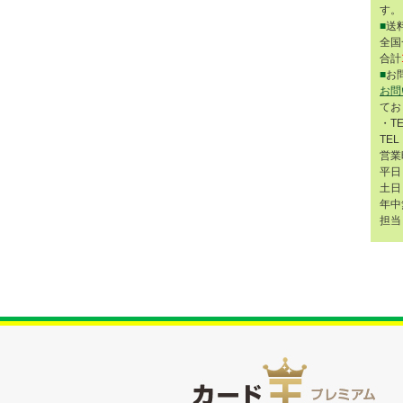
す。
■
送
全国
合計
■
お
お問
てお
・T
TEL
営業
平日 
土日 
年中
担当