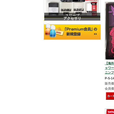
スリーブ
アクセサリ
【海外
ャワー
ニンフ
P-S-1
販売価
会員価