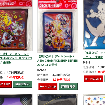
【海外公式】 デ
公式】 デッキシールド
【海外公式】 デッキシールド
ュウツー 未開封
 CHAMPIONSHIP SERIES
ASIA CHAMPIONSHIP SERIES
-24 未開封
P-S-1
2022-23 未開封
販売価格：
1,2
1
P-S-10
会員価格：
980
格：
4,780円(税込)
販売価格：
4,280円(税込)
格：
4,480円(税込)
会員価格：
3,980円(税込)