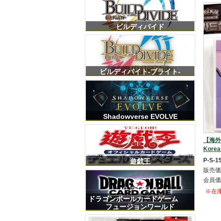
ビルディバイド
ビルディバイト-ブライト-
Shadowverse EVOLVE
【海外
Kore
P-S-1
遊戯王
販売価
会員価
※在
ドラゴンボールカードゲーム
フュージョンワールド