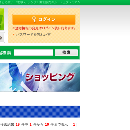
まとめ買い、箱買い、シングル激安販売のカード王プレミアム
パスワードを忘れた方
検索結果
19
件中
1
件から
19
件まで表示
1
｜