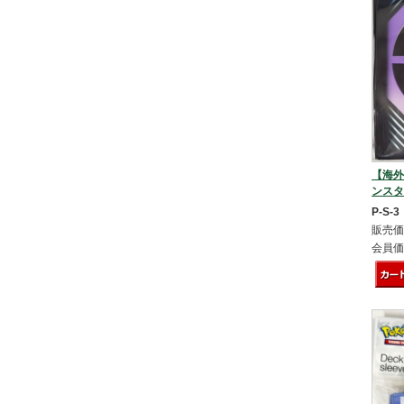
【海外
ンスタ
P-S-3
販売価
会員価